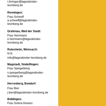
i.ihringer@tageskinder-
leonberg.de
Renningen:
Frau Scheeff
a.scheeff@tageskinder-
leonberg.de
Grafenau, Weil der Stadt:
Frau Herrmann
e.herrmann@tageskinder-
leonberg.de
Rutesheim, Weissach:
.
N.N
info@tageskinder-leonberg.de
Magstadt, Sindelfingen:
Frau Spiegelberg
s.spiegelberg@tageskinder-
leonberg.de
Herrenberg, Bondorf:
Frau Bier
j.bier@tageskinder-leonberg.de
Böblingen:
Frau Solera Alvarez