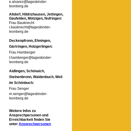
e.alvarez@tageskinder-
leonberg.de
Altdorf, Hildrizhausen, Jettingen,
Gäufelden, Mötzigen, Nufringen:
Frau Bauknecht
i.bauknecht@tageskinder-
leonberg.de
Deckenpfronn, Ehningen,
Gärtringen, Holzgerlingen:
Frau Hamberger
t.hamberger@tageskinder-
leonberg.de
Aidlingen, Schönaich,
Steinenbronn, Waldenbuch, Weil
im Schönbuch:
Frau Senger
m.senger@tageskinder-
leonberg.de
Weitere Infos zu
Ansprechpersonen und
Erreichbarkeit finden Sie
unter
Ansprechpersonen