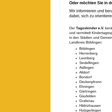
Oder möchten Sie in d
Wir informieren und ber
dabei, sich zu orientier
Der
Tageskinder e.V.
berät
und vermittelt Kindertage
in den Städten und Gemei
Landkreis Böblingen:
Böblingen
Herrenberg
Leonberg
Sindelfingen
Aidlingen
Altdorf
Bondorf
Deckenpfronn
Ehningen
Gärtringen
Gäufelden
Grafenau
Hildrizhausen
Holzgerlingen