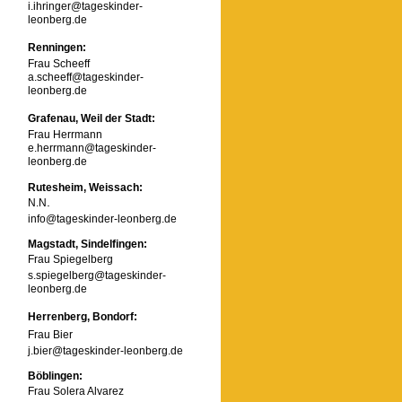
i.ihringer@tageskinder-
leonberg.de
Renningen:
Frau Scheeff
a.scheeff@tageskinder-
leonberg.de
Grafenau, Weil der Stadt:
Frau Herrmann
e.herrmann@tageskinder-
leonberg.de
Rutesheim, Weissach:
.
N.N
info@tageskinder-leonberg.de
Magstadt, Sindelfingen:
Frau Spiegelberg
s.spiegelberg@tageskinder-
leonberg.de
Herrenberg, Bondorf:
Frau Bier
j.bier@tageskinder-leonberg.de
Böblingen:
Frau Solera Alvarez