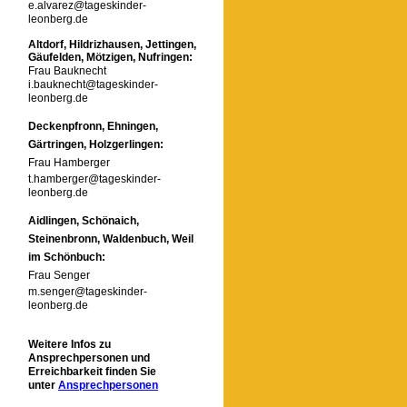
e.alvarez@tageskinder-
leonberg.de
Altdorf, Hildrizhausen, Jettingen,
Gäufelden, Mötzigen, Nufringen:
Frau Bauknecht
i.bauknecht@tageskinder-
leonberg.de
Deckenpfronn, Ehningen,
Gärtringen, Holzgerlingen:
Frau Hamberger
t.hamberger@tageskinder-
leonberg.de
Aidlingen, Schönaich,
Steinenbronn, Waldenbuch, Weil
im Schönbuch:
Frau Senger
m.senger@tageskinder-
leonberg.de
Weitere Infos zu
Ansprechpersonen und
Erreichbarkeit finden Sie
unter
Ansprechpersonen