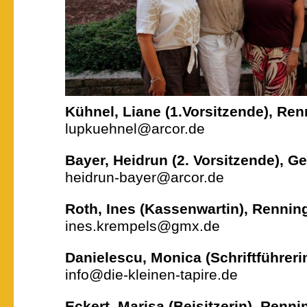
Kühnel, Liane (1.Vorsitzende), Re
lupkuehnel@arcor.de
Bayer, Heidrun (2. Vorsitzende), 
heidrun-bayer@arcor.de
Roth, Ines (Kassenwartin), Rennin
ines.krempels@gmx.de
Danielescu, Monica (Schriftführeri
info@die-kleinen-tapire.de
Eckert, Marisa (Beisitzerin), Ren